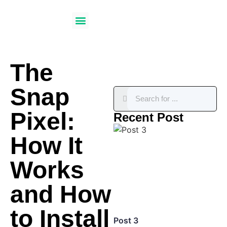
About Us
Our Services
Blog / News
The
Snap
Pixel:
Recent Post
How It
Works
and How
to Install
Post 3